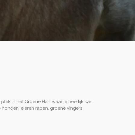
lek in het Groene Hart waar je heerlijk kan
e honden, eieren rapen, groene vingers