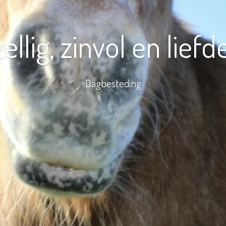
ellig, zinvol en liefd
Dagbesteding